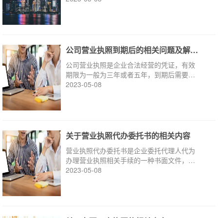
公司营业执照到期后的相关问题及解决办法
公司营业执照是企业合法经营的凭证，有效
期限为一般为三年或者五年，到期后需要及
时办理延期手续。
2023-05-08
关于营业执照代办委托书的相关内容
营业执照代办委托书是企业委托代理人代为
办理营业执照相关手续的一种书面文件，以
下是关于营业执照代办委托书的相关内容
2023-05-08