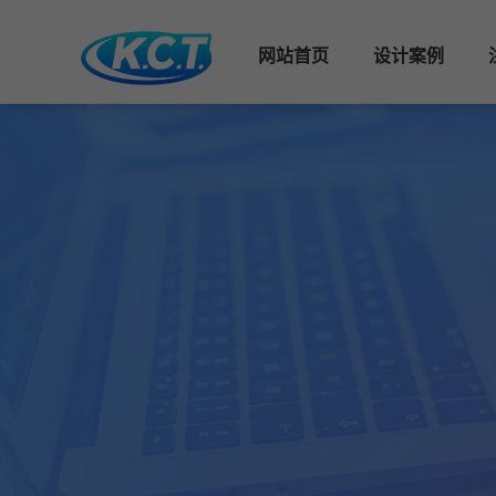
{dede:include filename="tpl/head.html"/}
网站首页
设计案例