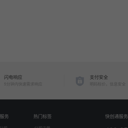
闪电响应
支付安全
5分钟内快速需求响应
明码标价，信息安全
服务
热门标签
快创通服务
公司
公司注册