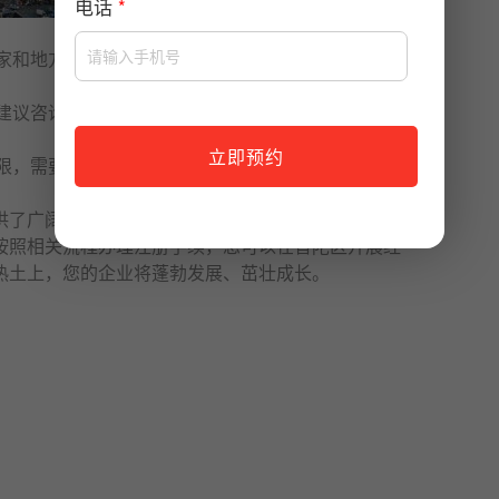
电话
*
家和地方的法律法规，确保申请和经营活动合法合
，建议咨询专业的注册
代理
机构或律师，以确保申请过
立即预约
限，需要在到期前办理续期手续，确保持续合法经
供了广阔的发展机会和良好的商业环境。
注册公司
是
按照相关流程办理注册手续，您可以在普陀区开展经
热土上，您的企业将蓬勃发展、茁壮成长。