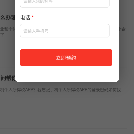
么办理个体工商户注册
电话
*
业和个体工商户也造成了不小的影响。在这个关键时期，支持中小企
了
立即预约
问帮你轻松搞定个税汇算系...
机个人所得税APP？我忘记手机个人所得税APP的登录密码如何找