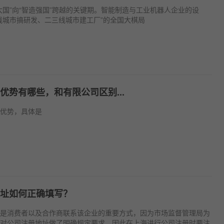
大国”向“智造强国”跨越的关键期。智能制造与工业机器人企业的设
线城市搞研发、二三线城市建工厂”的全国大棋局
优势有哪些，和有限公司区别...
优势，具体是
址如何正确填写？
是消费者以及合作商联系该企业的重要方式，因为市场监督管理局为
对公司注册地址做了明确规定要求，因此在上海进行公司注册时要注